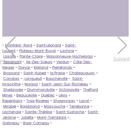
-
Montréal -Nord
–
Saint Léonard
-
Saint-
Laurent
-
Plateau-Mont-Royal
–
Lachine
–
Lasalle
-
Pointe-Claire
-
Maisonneuve-Hochelaga
–
Suivant
Previous
Rosemont
-
Ile-Des-Sœurs
–
Verdun
-
Côte-Des-
Neiges
–
Dorval
–
Kirkland
–
Pierrefonds
–
Brossard
-
Saint-Hubert
-
la Prairie
–
Chateauguay
–
Candiac
–
Longueuil
–
Boucherville
-
Saint-
Hyacinthe
–
Magog
-
Saint-Jean-Sur-Richelieu
–
Sherbrooke
–
Drummondville
–
Victoriaville
-
Thetford
Mines
-
Beauceville
–
Québec
–
Lévis
–
Repentigny
-
Trois
Rivières
–
Shawinigan
–
Laval
–
Mirabel
–
Boisbriand
–
Mascouche
–
Terrebonne
–
Lachenaie
-
Sainte-Thérèse
-
Saint-Eustache
-
Saint-
Jérôme
–
Joliette
-
Mont-Tremblant
–
Gatineau
-
Baie-Comeau
-