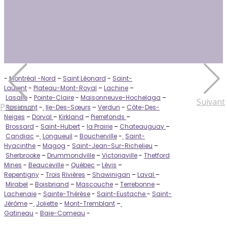
-
Montréal -Nord
–
Saint Léonard
-
Saint-
Laurent
-
Plateau-Mont-Royal
–
Lachine
–
Lasalle
-
Pointe-Claire
-
Maisonneuve-Hochelaga
–
Suivant
Previous
Rosemont
-
Ile-Des-Sœurs
–
Verdun
-
Côte-Des-
Neiges
–
Dorval
–
Kirkland
–
Pierrefonds
–
Brossard
-
Saint-Hubert
-
la Prairie
–
Chateauguay
–
Candiac
–
Longueuil
–
Boucherville
-
Saint-
Hyacinthe
–
Magog
-
Saint-Jean-Sur-Richelieu
–
Sherbrooke
–
Drummondville
–
Victoriaville
-
Thetford
Mines
-
Beauceville
–
Québec
–
Lévis
–
Repentigny
-
Trois
Rivières
–
Shawinigan
–
Laval
–
Mirabel
–
Boisbriand
–
Mascouche
–
Terrebonne
–
Lachenaie
-
Sainte-Thérèse
-
Saint-Eustache
-
Saint-
Jérôme
–
Joliette
-
Mont-Tremblant
–
Gatineau
-
Baie-Comeau
-