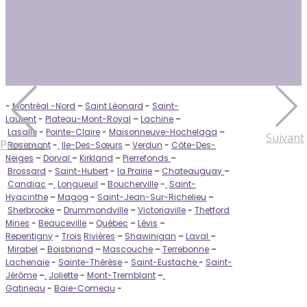
-
Montréal -Nord
–
Saint Léonard
-
Saint-
Laurent
-
Plateau-Mont-Royal
–
Lachine
–
Lasalle
-
Pointe-Claire
-
Maisonneuve-Hochelaga
–
Suivant
Previous
Rosemont
-
Ile-Des-Sœurs
–
Verdun
-
Côte-Des-
Neiges
–
Dorval
–
Kirkland
–
Pierrefonds
–
Brossard
-
Saint-Hubert
-
la Prairie
–
Chateauguay
–
Candiac
–
Longueuil
–
Boucherville
-
Saint-
Hyacinthe
–
Magog
-
Saint-Jean-Sur-Richelieu
–
Sherbrooke
–
Drummondville
–
Victoriaville
-
Thetford
Mines
-
Beauceville
–
Québec
–
Lévis
–
Repentigny
-
Trois
Rivières
–
Shawinigan
–
Laval
–
Mirabel
–
Boisbriand
–
Mascouche
–
Terrebonne
–
Lachenaie
-
Sainte-Thérèse
-
Saint-Eustache
-
Saint-
Jérôme
–
Joliette
-
Mont-Tremblant
–
Gatineau
-
Baie-Comeau
-