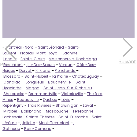
-
Montréal -Nord
–
Saint Léonard
-
Saint-
Laurent
-
Plateau-Mont-Royal
–
Lachine
–
Lasalle
-
Pointe-Claire
-
Maisonneuve-Hochelaga
–
Suivant
Previous
Rosemont
-
Ile-Des-Sœurs
–
Verdun
-
Côte-Des-
Neiges
–
Dorval
–
Kirkland
–
Pierrefonds
–
Brossard
-
Saint-Hubert
-
la Prairie
–
Chateauguay
–
Candiac
–
Longueuil
–
Boucherville
-
Saint-
Hyacinthe
–
Magog
-
Saint-Jean-Sur-Richelieu
–
Sherbrooke
–
Drummondville
–
Victoriaville
-
Thetford
Mines
-
Beauceville
–
Québec
–
Lévis
–
Repentigny
-
Trois
Rivières
–
Shawinigan
–
Laval
–
Mirabel
–
Boisbriand
–
Mascouche
–
Terrebonne
–
Lachenaie
-
Sainte-Thérèse
-
Saint-Eustache
-
Saint-
Jérôme
–
Joliette
-
Mont-Tremblant
–
Gatineau
-
Baie-Comeau
-