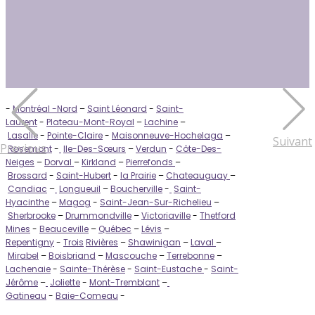
-
Montréal -Nord
–
Saint Léonard
-
Saint-
Laurent
-
Plateau-Mont-Royal
–
Lachine
–
Lasalle
-
Pointe-Claire
-
Maisonneuve-Hochelaga
–
Suivant
Previous
Rosemont
-
Ile-Des-Sœurs
–
Verdun
-
Côte-Des-
Neiges
–
Dorval
–
Kirkland
–
Pierrefonds
–
Brossard
-
Saint-Hubert
-
la Prairie
–
Chateauguay
–
Candiac
–
Longueuil
–
Boucherville
-
Saint-
Hyacinthe
–
Magog
-
Saint-Jean-Sur-Richelieu
–
Sherbrooke
–
Drummondville
–
Victoriaville
-
Thetford
Mines
-
Beauceville
–
Québec
–
Lévis
–
Repentigny
-
Trois
Rivières
–
Shawinigan
–
Laval
–
Mirabel
–
Boisbriand
–
Mascouche
–
Terrebonne
–
Lachenaie
-
Sainte-Thérèse
-
Saint-Eustache
-
Saint-
Jérôme
–
Joliette
-
Mont-Tremblant
–
Gatineau
-
Baie-Comeau
-