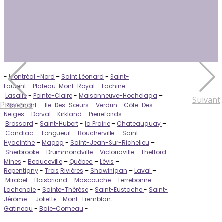
-
Montréal -Nord
–
Saint Léonard
-
Saint-
Laurent
-
Plateau-Mont-Royal
–
Lachine
–
Lasalle
-
Pointe-Claire
-
Maisonneuve-Hochelaga
–
Suivant
Previous
Rosemont
-
Ile-Des-Sœurs
–
Verdun
-
Côte-Des-
Neiges
–
Dorval
–
Kirkland
–
Pierrefonds
–
Brossard
-
Saint-Hubert
-
la Prairie
–
Chateauguay
–
Candiac
–
Longueuil
–
Boucherville
-
Saint-
Hyacinthe
–
Magog
-
Saint-Jean-Sur-Richelieu
–
Sherbrooke
–
Drummondville
–
Victoriaville
-
Thetford
Mines
-
Beauceville
–
Québec
–
Lévis
–
Repentigny
-
Trois
Rivières
–
Shawinigan
–
Laval
–
Mirabel
–
Boisbriand
–
Mascouche
–
Terrebonne
–
Lachenaie
-
Sainte-Thérèse
-
Saint-Eustache
-
Saint-
Jérôme
–
Joliette
-
Mont-Tremblant
–
Gatineau
-
Baie-Comeau
-